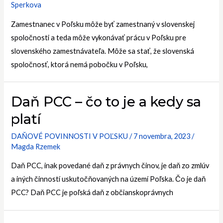
Sperkova
Zamestnanec v Poľsku môže byť zamestnaný v slovenskej
spoločnosti a teda môže vykonávať prácu v Poľsku pre
slovenského zamestnávateľa. Môže sa stať, že slovenská
spoločnosť, ktorá nemá pobočku v Poľsku,
Daň PCC – čo to je a kedy sa
platí
DAŇOVÉ POVINNOSTI V POĽSKU
/
7 novembra, 2023
/
Magda Rzemek
Daň PCC, inak povedané daň z právnych činov, je daň zo zmlúv
a iných činností uskutočňovaných na území Poľska. Čo je daň
PCC? Daň PCC je poľská daň z občianskoprávnych