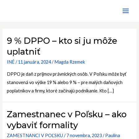
Preskočiť
Main
na
Men
obsah
9 % DPPO – kto si ju môže
uplatniť
INÉ
/
11 januára, 2024
/
Magda Rzemek
DPPO je daň z príjmov právnických osôb. V Poľsku môže byť
stanovená vo výške 19 % alebo 9 % – pre malých daňových
poplatníkov a firmy, ktoré začínajú podnikanie. Kto […]
Zamestnanec v Poľsku – ako
vybaviť formality
ZAMESTNANCI V POĽSKU
/
7 novembra, 2023
/
Paulina