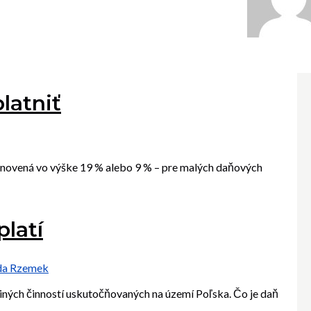
latniť
anovená vo výške 19 % alebo 9 % – pre malých daňových
platí
a Rzemek
 iných činností uskutočňovaných na území Poľska. Čo je daň