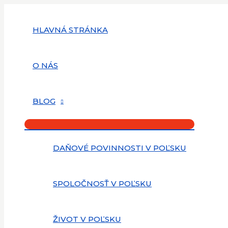
Menu
Preskočiť
Toggle
na
obsah
HLAVNÁ STRÁNKA
O NÁS
BLOG
DAŇOVÉ POVINNOSTI V POĽSKU
SPOLOČNOSŤ V POĽSKU
ŽIVOT V POĽSKU