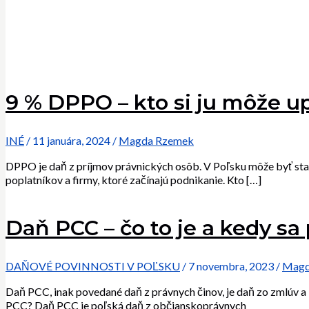
9 % DPPO – kto si ju môže up
INÉ
/
11 januára, 2024
/
Magda Rzemek
DPPO je daň z príjmov právnických osôb. V Poľsku môže byť st
poplatníkov a firmy, ktoré začínajú podnikanie. Kto […]
Daň PCC – čo to je a kedy sa 
DAŇOVÉ POVINNOSTI V POĽSKU
/
7 novembra, 2023
/
Magd
Daň PCC, inak povedané daň z právnych činov, je daň zo zmlúv a
PCC? Daň PCC je poľská daň z občianskoprávnych